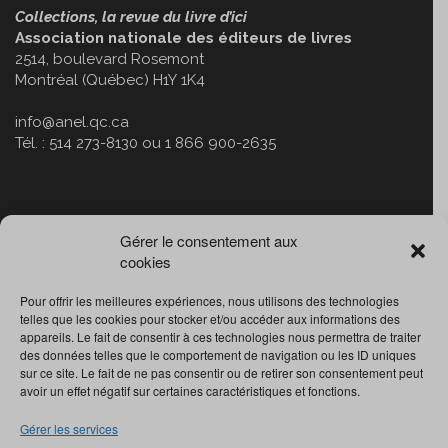
Collections, la revue du livre d’ici
Association nationale des éditeurs de livres
2514, boulevard Rosemont
Montréal (Québec) H1Y 1K4
info@anel.qc.ca
Tél. : 514 273-8130 ou 1 866 900-2635
La revue
Collections
est une publication de :
Gérer le consentement aux
cookies
Pour offrir les meilleures expériences, nous utilisons des technologies
telles que les cookies pour stocker et/ou accéder aux informations des
appareils. Le fait de consentir à ces technologies nous permettra de traiter
des données telles que le comportement de navigation ou les ID uniques
sur ce site. Le fait de ne pas consentir ou de retirer son consentement peut
avoir un effet négatif sur certaines caractéristiques et fonctions.
Gérer les services