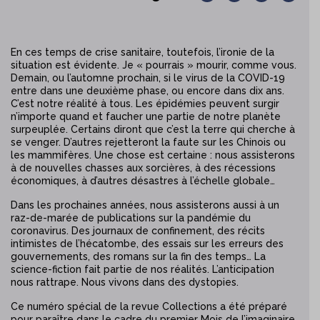
En ces temps de crise sanitaire, toutefois, l’ironie de la
situation est évidente. Je « pourrais » mourir, comme vous.
Demain, ou l’automne prochain, si le virus de la COVID-19
entre dans une deuxième phase, ou encore dans dix ans.
C’est notre réalité à tous. Les épidémies peuvent surgir
n’importe quand et faucher une partie de notre planète
surpeuplée. Certains diront que c’est la terre qui cherche à
se venger. D’autres rejetteront la faute sur les Chinois ou
les mammifères. Une chose est certaine : nous assisterons
à de nouvelles chasses aux sorcières, à des récessions
économiques, à d’autres désastres à l’échelle globale…
Dans les prochaines années, nous assisterons aussi à un
raz-de-marée de publications sur la pandémie du
coronavirus. Des journaux de confinement, des récits
intimistes de l’hécatombe, des essais sur les erreurs des
gouvernements, des romans sur la fin des temps… La
science-fiction fait partie de nos réalités. L’anticipation
nous rattrape. Nous vivons dans des dystopies.
Ce numéro spécial de la revue Collections a été préparé
pour paraître dans le cadre du premier Mois de l’imaginaire