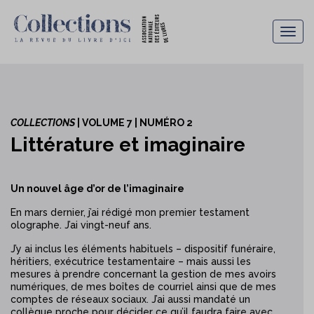
Togg
navig
COLLECTIONS
| VOLUME 7 | NUMÉRO 2
Littérature et imaginaire
Un nouvel âge d’or de l’imaginaire
En mars dernier, j’ai rédigé mon premier testament
olographe. J’ai vingt-neuf ans.
J’y ai inclus les éléments habituels – dispositif funéraire,
héritiers, exécutrice testamentaire – mais aussi les
mesures à prendre concernant la gestion de mes avoirs
numériques, de mes boîtes de courriel ainsi que de mes
comptes de réseaux sociaux. J’ai aussi mandaté un
collègue proche pour décider ce qu’il faudra faire avec