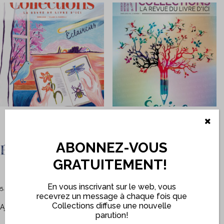
ABONNEZ-VOUS
Éclaircies
Écrire
GRATUITEMENT!
En vous inscrivant sur le web, vous
5,00
$
5,00
$
recevrez un message à chaque fois que
Collections diffuse une nouvelle
Ajouter au panier
Ajouter au panier
parution!