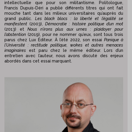
intellectuelle que pour son militantisme. Politologue,
Francis Dupuis-Déri a publié différents titres qui ont fait
mouche tant dans les milieux universitaires qu’auprès du
grand public.
Les black blocs : la liberté et l’égalité se
manifestent
(2003),
Démocratie : histoire politique d’un
mot
(2013) et
Nous n’irons plus aux urnes : plaidoyer pour
l’abstention
(2019), pour ne nommer qu’eux, sont tous trois
parus chez Lux Éditeur. À l’été 2022, son essai
Panique à
l’Université : rectitude politique, wokes et
autres menaces
imaginaires
est paru chez le même éditeur. Lors d’un
entretien avec l’auteur, nous avons discuté des enjeux
abordés dans cet essai marquant.