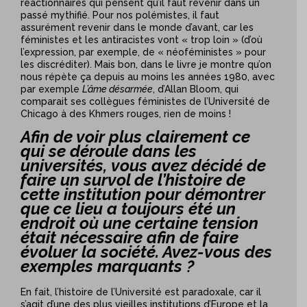
réactionnaires qui pensent qu’il faut revenir dans un
passé mythifié. Pour nos polémistes, il faut
assurément revenir dans le monde d’avant, car les
féministes et les antiracistes vont « trop loin » (d’où
l’expression, par exemple, de « néoféministes » pour
les discréditer). Mais bon, dans le livre je montre qu’on
nous répète ça depuis au moins les années 1980, avec
par exemple
L’âme désarmée
, d’Allan Bloom, qui
comparait ses collègues féministes de l’Université de
Chicago à des Khmers rouges, rien de moins !
Afin de voir plus clairement ce
qui se déroule dans les
universités, vous avez décidé de
faire un survol de l’histoire de
cette institution pour démontrer
que ce lieu a toujours été un
endroit où une certaine tension
était nécessaire afin de faire
évoluer la société. Avez-vous des
exemples marquants ?
En fait, l’histoire de l’Université est paradoxale, car il
s’agit d’une des plus vieilles institutions d’Europe et la