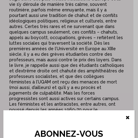
vie s’y déroule de manière très calme, souvent
routinière, parfois même ennuyante, mais il y a
pourtant aussi une tradition de chahut et de conflits
idéologiques politiques, religieux et culturels, entre
autres. Certes très rares et ne survenant que dans
quelques campus seulement, ces conflits – chahuts,
appels au boycott, occupations, grèves – reflètent les
luttes sociales qui traversent la société. Dès les
premières années de l’Université en Europe au XIIIe
siècle, il y a eu des grèves étudiantes contre des
professeurs, mais aussi contre le prix des loyers. Dans
le livre, je rappelle aussi que des étudiants catholiques
et d’extrême droite ont chahuté des amphithéâtres de
professeurs socialistes, et que des collègues
féministes à l’UQAM ont reçu des menaces de mort
(moi aussi, d’ailleurs) et qu’il y a eu procès et
jugements de culpabilité. Mais les forces
progressistes sont aussi actives sur certains campus.
Les féministes et les antiracistes, entre autres, ont
poussé depuis les années 1960-70 pour le
développement d’un enseignement et de recherches
sur des sujets les préoccupant, et c’est très bien ! Ce
développement est très lent, mais il représente un
ABONNEZ-VOUS
important élargissement de la liberté académique
dans l’enseignement et la recherche, et il peut avoir