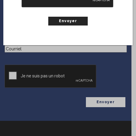
ABONNEZ-VOUS
GRATUITEMENT!
En vous inscrivant sur le web, vous serez notifié chaque
fois que
Collections
diffuse une nouvelle parution.
(Nécessaire)
Courriel
CAPTCHA