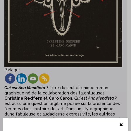
Partager
Qui est Ana Mendieta ?
Titre du seul et unique roman
graphique né de la collaboration des talentueuses
Christine Redfern
et
Caro Caron,
Qui est Ana Mendieta ?
est aussi une question légitime posée sur la présence des
femmes dans l’histoire de l’art. Dans un style graphique
d’une fabuleuse et audacieuse expressivité, les autrices
revisitent la vie, les créations, les circonstances de la mort
prématurée et violente de l’artiste cubaine Ana Mendieta
et les doutes persistants autour de l’implication de son