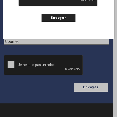
ABONNEZ-VOUS
GRATUITEMENT!
En vous inscrivant sur le web, vous serez notifié chaque
fois que
Collections
diffuse une nouvelle parution.
(Nécessaire)
Courriel
CAPTCHA