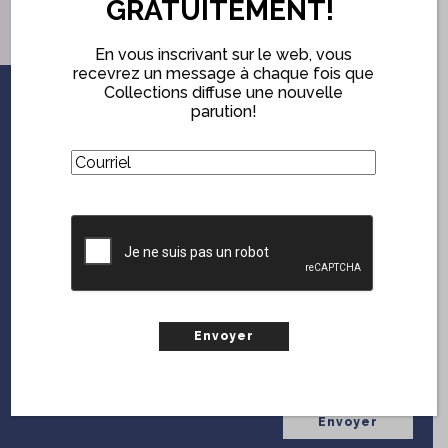
GRATUITEMENT!
faire désirer !
En vous inscrivant sur le web, vous
recevrez un message à chaque fois que
Collections diffuse une nouvelle
parution!
ABONNEZ-VOUS
GRATUITEMENT!
(Nécessaire)
Courriel
En vous inscrivant sur le web, vous serez notifié chaque
fois que
Collections
diffuse une nouvelle parution.
CAPTCHA
(Nécessaire)
Courriel
CAPTCHA