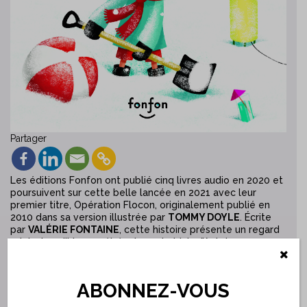
Partager
Les éditions Fonfon ont publié cinq livres audio en 2020 et
poursuivent sur cette belle lancée en 2021 avec leur
premier titre, Opération Flocon, originalement publié en
2010 dans sa version illustrée par
TOMMY DOYLE
. Écrite
par
VALÉRIE FONTAINE
, cette histoire présente un regard
original sur l’hiver québécois par le biais d’Antoine, un
garçon qui tente par tous les moyens de se débarrasser
de la neige accumulée sur son terrain. La musique originale
d’Aloctave accompagne la voix chaleureuse de
JULIE
ABONNEZ-VOUS
HAMELIN
, faisant de ce livre audio l’expérience toute
désignée pour accueillir le printemps qui, parfois, aime se