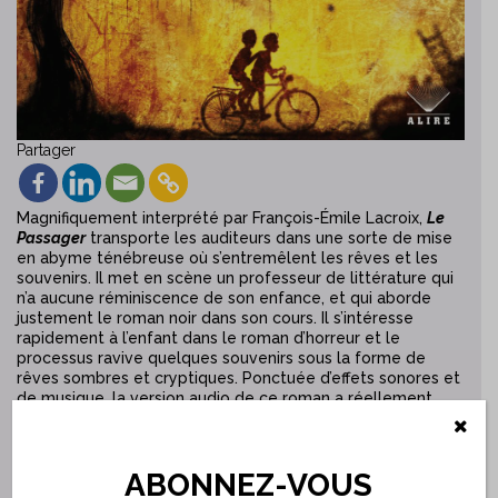
Partager
Magnifiquement interprété par François-Émile Lacroix,
Le
Passager
transporte les auditeurs dans une sorte de mise
en abyme ténébreuse où s’entremêlent les rêves et les
souvenirs. Il met en scène un professeur de littérature qui
n’a aucune réminiscence de son enfance, et qui aborde
justement le roman noir dans son cours. Il s’intéresse
rapidement à l’enfant dans le roman d’horreur et le
processus ravive quelques souvenirs sous la forme de
rêves sombres et cryptiques. Ponctuée d’effets sonores et
de musique, la version audio de ce roman a réellement
quelque chose de fascinant pour l’auditeur. Dans un jeu
habile entre l’avant et le maintenant, le réel et la fiction,
PATRICK SENÉCAL
propose une histoire inquiétante où la
ABONNEZ-VOUS
mémoire joue des tours et les souvenirs, sortes d’échos du