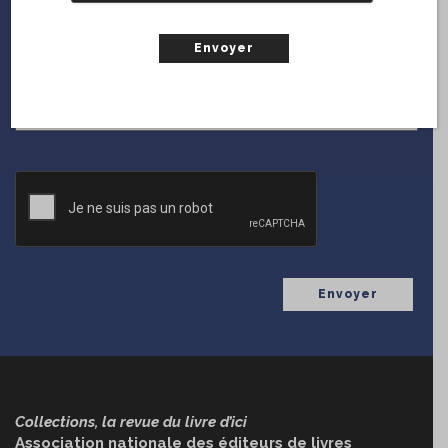
GRATUITEMENT!
En vous inscrivant sur le web, vous serez notifié chaque
fois que
Collections
diffuse une nouvelle parution.
(Nécessaire)
Courriel
CAPTCHA
Collections, la revue du livre d’ici
Association nationale des éditeurs de livres