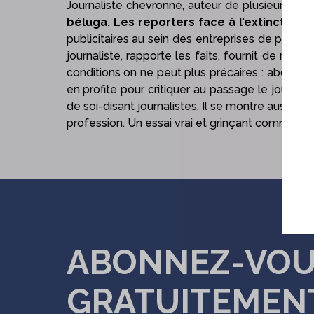
Journaliste chevronné, auteur de plusieurs cent
béluga. Les reporters face à l’extinction
, 
publicitaires au sein des entreprises de presse
journaliste, rapporte les faits, fournit de no
conditions on ne peut plus précaires : abolitio
en profite pour critiquer au passage le journa
de soi-disant journalistes. Il se montre aussi a
profession. Un essai vrai et grinçant comme il s’
ABONNEZ-VO
GRATUITEMEN