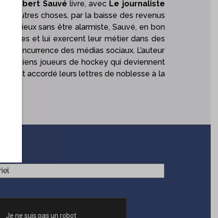
eu-Robert Sauvé
livre, avec
Le journaliste
ntre autres choses, par la baisse des revenus
on. Sérieux sans être alarmiste, Sauvé, en bon
ollègues et lui exercent leur métier dans des
ique, concurrence des médias sociaux. L’auteur
 les anciens joueurs de hockey qui deviennent
 qui ont accordé leurs lettres de noblesse à la
(Nécessaire)
el
CHA