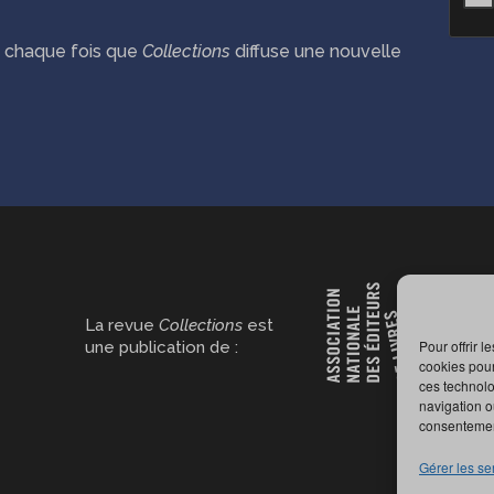
ié chaque fois que
Collections
diffuse une nouvelle
La revue
Collections
est
Pour offrir 
une publication de :
cookies pour
ces technolo
navigation ou
consentement
Gérer les se