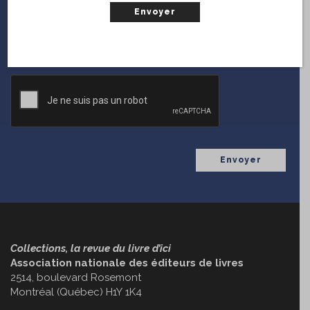
En vous inscrivant sur le web, vous serez notifié chaque
fois que
Collections
diffuse une nouvelle parution.
(Nécessaire)
Courriel
CAPTCHA
Collections, la revue du livre d’ici
Association nationale des éditeurs de livres
2514, boulevard Rosemont
Montréal (Québec) H1Y 1K4