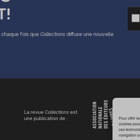
T!
CAPT
ié chaque fois que
Collections
diffuse une nouvelle
La revue
Collections
est
Pour offrir 
une publication de :
cookies pour
ces technolo
navigation ou