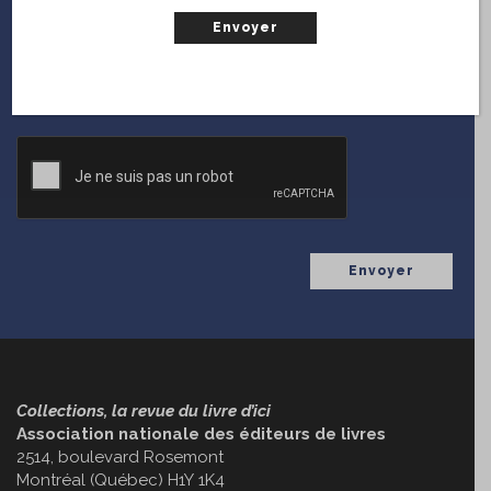
En vous inscrivant sur le web, vous serez notifié chaque
fois que
Collections
diffuse une nouvelle parution.
(Nécessaire)
Courriel
CAPTCHA
Collections, la revue du livre d’ici
Association nationale des éditeurs de livres
2514, boulevard Rosemont
Montréal (Québec) H1Y 1K4