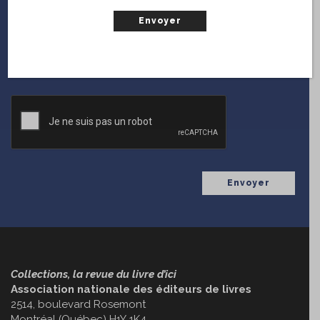
En vous inscrivant sur le web, vous serez notifié chaque
fois que
Collections
diffuse une nouvelle parution.
(Nécessaire)
Courriel
CAPTCHA
Collections, la revue du livre d’ici
Association nationale des éditeurs de livres
2514, boulevard Rosemont
Montréal (Québec) H1Y 1K4