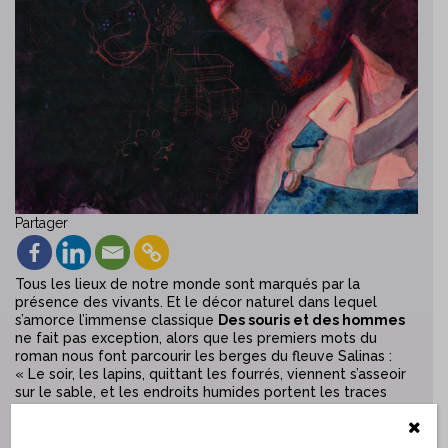
Partager
Tous les lieux de notre monde sont marqués par la
présence des vivants. Et le décor naturel dans lequel
s’amorce l’immense classique
Des souris et des hommes
ne fait pas exception, alors que les premiers mots du
roman nous font parcourir les berges du fleuve Salinas :
« Le soir, les lapins, quittant les fourrés, viennent s’asseoir
sur le sable, et les endroits humides portent les traces
nocturnes des ratons laveurs, les grosses pattes des
chiens des ranches, et les sabots fourchus des cerfs qui
viennent boire dans l’obscurité. » Malgré le titre de l’œuvre,