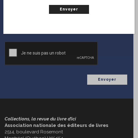
En vous inscrivant sur le web, vous serez notifié chaque
fois que
Collections
diffuse une nouvelle parution.
(Nécessaire)
Courriel
CAPTCHA
Collections, la revue du livre d’ici
Association nationale des éditeurs de livres
2514, boulevard Rosemont