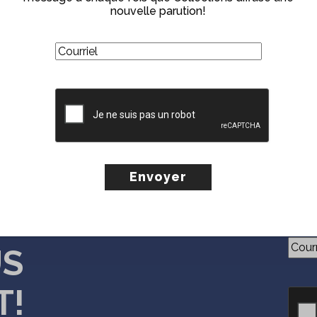
Partager
nouvelle parution!
(Nécessaire)
Courriel
. Ce n’est pas vraiment de sa faute, c’est parce qu’elle peu
ement. Mais lorsqu’un spectre particulièrement insistant semb
 dramatique… Avec
Au-delà de la porte
,
MAGALI LAURENT
sig
CAPTCHA
 distillant des indices au fil des pages, une pièce de casse-tê
l’épilogue qui promet un nouveau mystère dans le prochain t
Courri
US
T!
CAPT