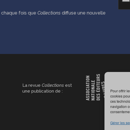
ié chaque fois que
Collections
diffuse une nouvelle
La revue
Collections
est
Pour offrir 
une publication de :
cookies pour
ces technolo
navigation ou
consentement
Gérer les se