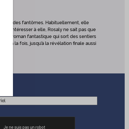
t voir des fantômes. Habituellement, elle
le s’intéresser à elle, Rosaly ne sait pas que
ne un roman fantastique qui sort des sentiers
te à la fois, jusqu’à la révélation finale aussi
ome !
(Nécessaire)
el
CHA