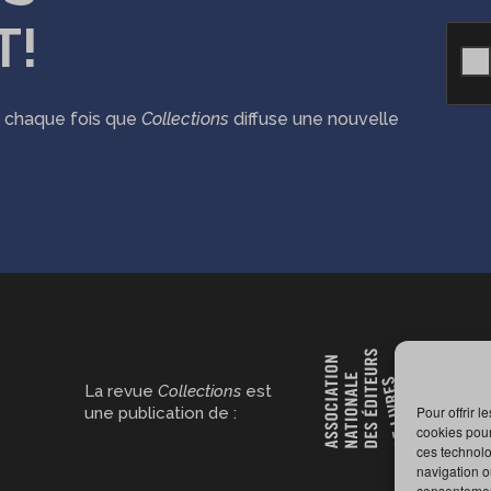
T!
CAPT
ié chaque fois que
Collections
diffuse une nouvelle
La revue
Collections
est
Pour offrir 
une publication de :
cookies pour
ces technolo
navigation ou
consentement