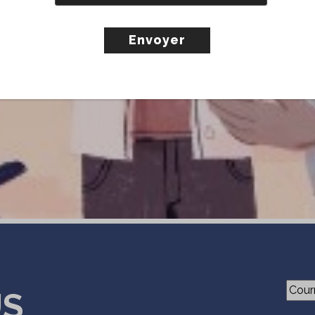
Courri
US