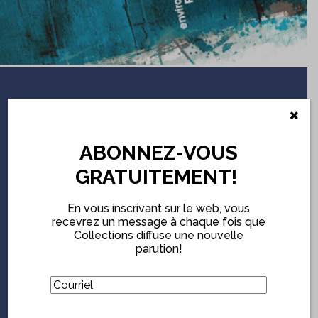
ABONNEZ-VOUS
GRATUITEMENT!
ABONNEZ-VOUS
En vous inscrivant sur le web, vous serez notifié chaque
GRATUITEMENT!
fois que
Collections
diffuse une nouvelle parution.
(Nécessaire)
Courriel
En vous inscrivant sur le web, vous
recevrez un message à chaque fois que
Collections diffuse une nouvelle
CAPTCHA
parution!
(Nécessaire)
Courriel