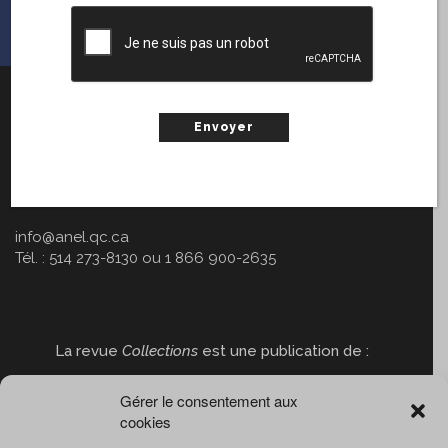
CAPTCHA
Collections, la revue du livre d’ici
Association nationale des éditeurs de livres
2514, boulevard Rosemont
Montréal (Québec) H1Y 1K4
info@anel.qc.ca
Tél. : 514 273-8130 ou 1 866 900-2635
La revue
Collections
est une publication de :
Gérer le consentement aux
cookies