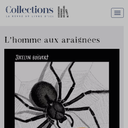
Togg
navig
L’homme aux araignées