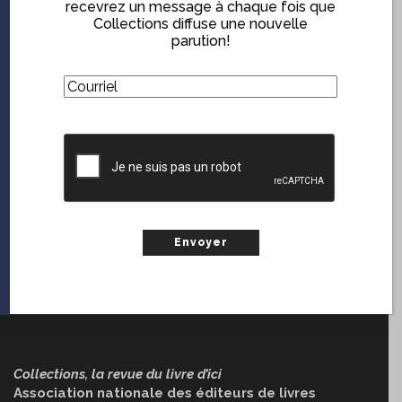
recevrez un message à chaque fois que
GRATUITEMENT!
Collections diffuse une nouvelle
parution!
En vous inscrivant sur le web, vous serez notifié chaque
fois que
Collections
diffuse une nouvelle parution.
(Nécessaire)
Courriel
(Nécessaire)
Courriel
CAPTCHA
CAPTCHA
Collections, la revue du livre d’ici
Association nationale des éditeurs de livres