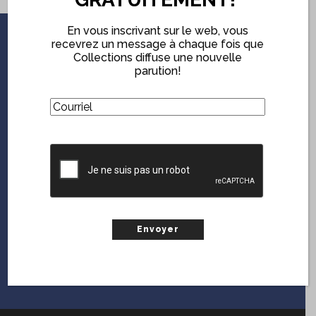
En vous inscrivant sur le web, vous
recevrez un message à chaque fois que
ABONNEZ-VOUS
Collections diffuse une nouvelle
parution!
GRATUITEMENT!
(Nécessaire)
Courriel
En vous inscrivant sur le web, vous serez notifié chaque
fois que
Collections
diffuse une nouvelle parution.
(Nécessaire)
Courriel
CAPTCHA
CAPTCHA