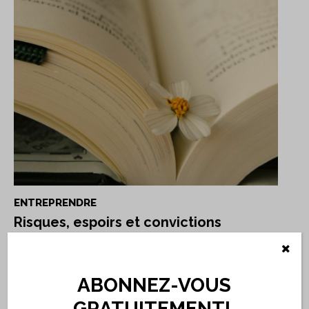
ENTREPRENDRE
Risques, espoirs et convictions
À voir l’offre abondante et protéiforme que déploie
l’industrie québécoise du livre, on réalise à peine que son
ABONNEZ-VOUS
essor ...
Sophie Pouliot
GRATUITEMENT!