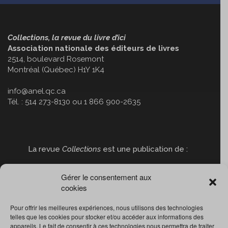
Collections, la revue du livre d’ici
Association nationale des éditeurs de livres
2514, boulevard Rosemont
Montréal (Québec) H1Y 1K4
info@anel.qc.ca
Tél. : 514 273-8130 ou 1 866 900-2635
La revue
Collections
est une publication de :
Gérer le consentement aux
cookies
Pour offrir les meilleures expériences, nous utilisons des technologies
telles que les cookies pour stocker et/ou accéder aux informations des
appareils. Le fait de consentir à ces technologies nous permettra de traiter