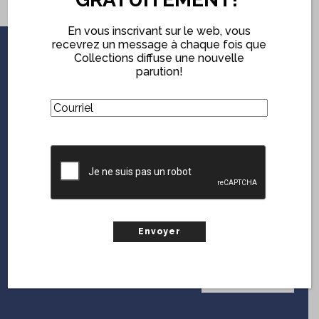
En vous inscrivant sur le web, vous
recevrez un message à chaque fois que
Collections diffuse une nouvelle
ABONNEZ-VOUS
parution!
GRATUITEMENT!
(Nécessaire)
Courriel
En vous inscrivant sur le web, vous serez notifié chaque
fois que
Collections
diffuse une nouvelle parution.
CAPTCHA
(Nécessaire)
Courriel
CAPTCHA